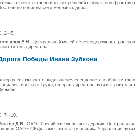
оценка технико-технологических решений в области инфраструк
Восточного полигона сети железных дорог.
С. 2—5.
Асташова Е.Н.
, Центральный музей железнодорожного транспор
заместитель директора
Дорога Победы Ивана Зубкова
Автор рассказывает о выдающемся специалисте в области транс
Социалистического Труда, генерал-директоре пути и строительст
Зубкове.
С. 7—10.
Еськов Д.В.
, ОАО «Российские железные дороги», Центральна
филиал ОАО «РЖД», заместитель начальника Управления пути 