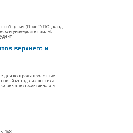
й сообщения (ПривГУПС), канд.
еский университет им. М.
тудент
тов верхнего и
е для контроля пролетных
т новый метод диагностики
 слоев электроактивного и
ДК-498