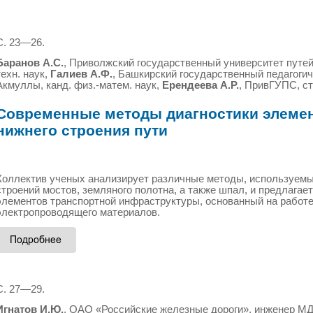
С. 23—26.
Баранов А.С.
, Приволжский государственный университет путе
техн. наук,
Галиев А.Ф.
, Башкирский государственный педагогич
Акмуллы, канд. физ.-матем. наук,
Ерендеева А.Р.
, ПривГУПС, с
Современные методы диагностики элемен
нижнего строения пути
Коллектив ученых анализирует различные методы, используемы
строений мостов, земляного полотна, а также шпал, и предлагае
элементов транспортной инфраструктуры, основанный на работе
электропроводящего материалов.
С. 27—29.
Игнатов И.Ю.
, ОАО «Российские железные дороги», инженер М