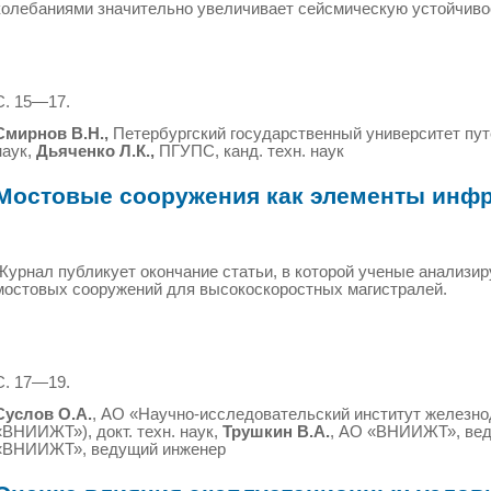
колебаниями значительно увеличивает сейсмическую устойчиво
С. 15—17.
Смирнов В.Н.
,
Петербургский государственный университет пут
наук,
Дьяченко Л.К.
,
ПГУПС, канд. техн. наук
Мостовые сооружения как элементы инф
Журнал публикует окончание статьи, в которой ученые анализи
мостовых сооружений для высокоскоростных магистралей.
С. 17—19.
Суслов О.А.
, АО «Научно-исследовательский институт железно
«ВНИИЖТ»), докт. техн. наук,
Трушкин В.А.
, АО «ВНИИЖТ», ве
«ВНИИЖТ», ведущий инженер