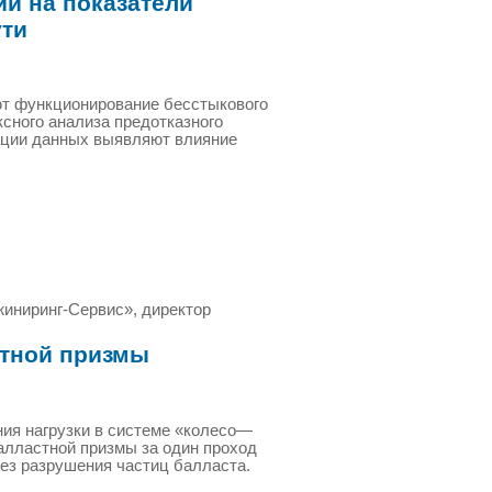
й на показатели
ути
ют функционирование бесстыкового
сного анализа предотказного
мации данных выявляют влияние
иниринг-Сервис», директор
стной призмы
ия нагрузки в системе «колесо—
алластной призмы за один проход
ез разрушения частиц балласта.