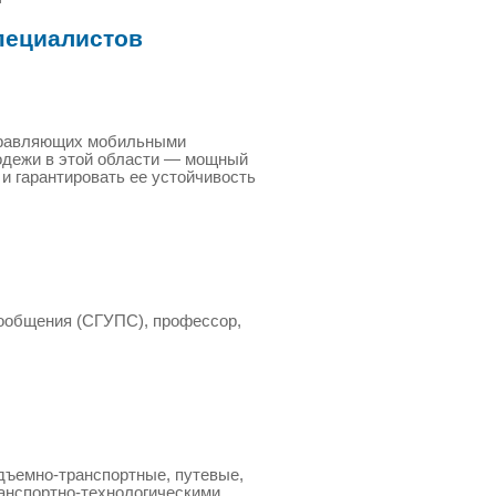
пециалистов
управляющих мобильными
лодежи в этой области — мощный
и гарантировать ее устойчивость
сообщения (СГУПС), профессор,
ъемно-транспортные, путевые,
анспортно-технологическими