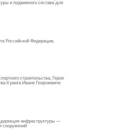
туры и подвижного состава для
та Российской Федерации,
портного строительства, Герое
ва II ранга Иване Георгиевиче
я дирекция инфраструктуры —
и сооружений