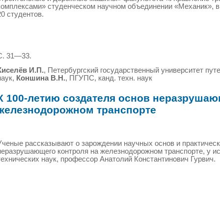
комплексами» студенческом научном объединении «Механик», в
20 студентов.
С. 31—33.
Киселёв И.П.
, Петербургский государственный университет путе
наук,
Коншина В.Н.
, ПГУПС, канд. техн. наук
К 100-летию создателя основ неразрушаю
железнодорожном транспорте
Ученые рассказывают о зарождении научных основ и практичес
неразрушающего контроля на железнодорожном транспорте, у ис
технических наук, профессор Анатолий Константинович Гурвич.