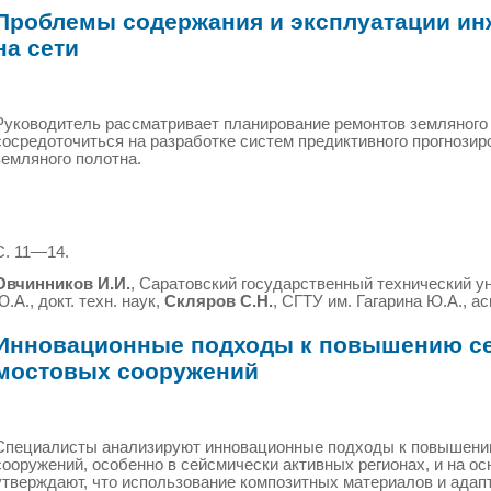
Проблемы содержания и эксплуатации и
на сети
Руководитель рассматривает планирование ремонтов земляного
сосредоточиться на разработке систем предиктивного прогнозир
земляного полотна.
С. 11—14.
Овчинников И.И.
, Саратовский государственный технический ун
Ю.А., докт. техн. наук,
Скляров С.Н.
, СГТУ им. Гагарина Ю.А., а
Инновационные подходы к повышению с
мостовых сооружений
Специалисты анализируют инновационные подходы к повышени
сооружений, особенно в сейсмически активных регионах, и на о
утверждают, что использование композитных материалов и адап