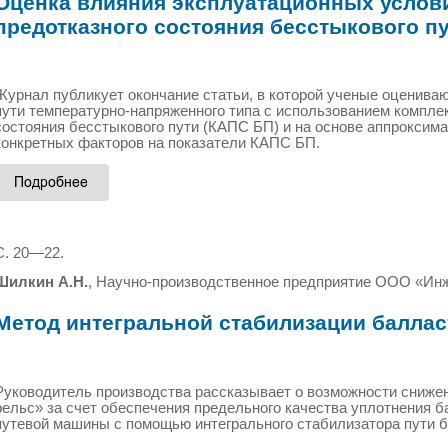
Оценка влияния эксплуатационных услови
предотказного состояния бесстыкового п
Журнал публикует окончание статьи, в которой ученые оценива
пути температурно-напряженного типа с использованием комплек
состояния бесстыкового пути (КАПС БП) и на основе аппрокси
конкретных факторов на показатели КАПС БП.
С. 20—22.
Шилкин А.Н.
, Научно-производственное предприятие ООО «Инж
Метод интегральной стабилизации балла
Руководитель производства рассказывает о возможности снижен
рельс» за счет обеспечения предельного качества уплотнения б
путевой машины с помощью интегрального стабилизатора пути б