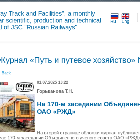
ay Track and Facilities", a monthly
r scientific, production and technical
al of JSC "Russian Railways"
Журнал «Путь и путевое хозяйство» 
« Back
01.07.2025 13:22
Горьканова Т.Н
.
На 170-м заседании Объединен
ОАО «РЖД»
На второй странице обложки журнал публикует
мае 170-м заседании Объединенного ученого совета ОАО «РЖД»