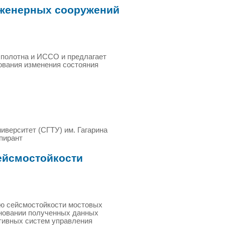
нженерных сооружений
 полотна и ИССО и предлагает
ования изменения состояния
иверситет (СГТУ) им. Гагарина
спирант
ейсмостойкости
ю сейсмостойкости мостовых
сновании полученных данных
тивных систем управления