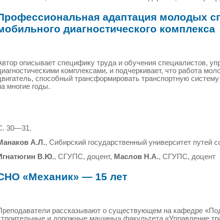
Профессиональная адаптация молодых с
мобильного диагностического комплекса
Автор описывает специфику труда и обучения специалистов, 
диагностическими комплексами, и подчеркивает, что работа мо
двигатель, способный трансформировать транспортную систему 
на многие годы.
С. 30—31.
Манаков А.Л.
, Сибирский государственный университет путей 
Игнатюгин В.Ю.
, СГУПС, доцент,
Маслов Н.А.
, СГУПС, доцент
СНО «Механик» — 15 лет
Преподаватели рассказывают о существующем на кафедре «Под
строительные и дорожные машины» факультета «Управление тр