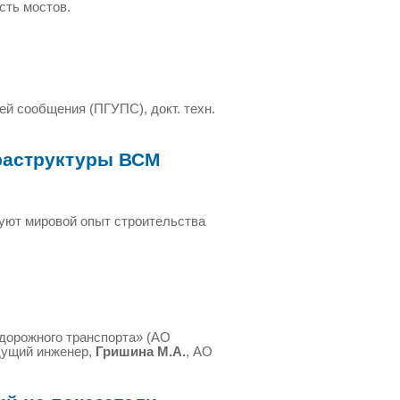
сть мостов.
ей сообщения (ПГУПС), докт. техн.
раструктуры ВСМ
руют мировой опыт строительства
дорожного транспорта» (АО
дущий инженер,
Гришина М.А.
, АО